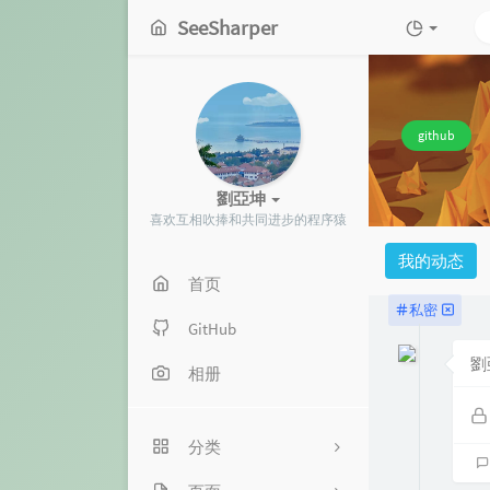
SeeSharper
github
劉亞坤
喜欢互相吹捧和共同进步的程序猿
我的动态
首页
私密
GitHub
劉
相册
分类
2