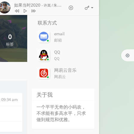
如果当时2020
- 许嵩 / 朱婷婷
1
白马非马
许嵩
2
如果当时2020
许嵩 / 朱婷婷
联系方式
3
惊鸿一面
许嵩 / 黄龄
email
0
4
心痛2009
欢子
邮箱
标签
5
十一年
邱永传
QQ
6
得到你的人却得不到你的心
欢子
QQ
7
和平分手
徐良 / Britneylee小暖
网易云音乐
8
不好听
徐良
网易云
9
红装
徐良 / 阿悄
关于我
10
客官不可以
徐良 / 小凌
t 09:34 am
一个平平无奇的小码农，
不求能有多高水平，只求
做到规范和优雅。