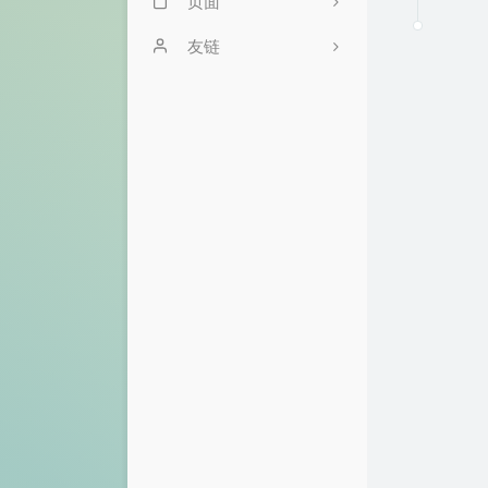
页面
.NET开发者学习路
文章归档
友链
线
友情链接
开发者手册
关于
6
1
2
3