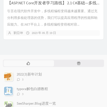
【ASP.NET Core开发者学习路线】 2.1 C#基础—多线程
引言在现代软件开发中，多线程编程变得越来越重要。通过充
分利用多核处理器的优势，我们可以提高应用程序的性能和响
应能力。在.NET平台上，多线程编程变得相对容...
劉亞坤
2023 年 05 月 19 日
热
随
门
机
文
文
2022(3)新年计划
章
章
评
3
论
数：
typora解包白嫖教程
评
3
论
数：
SeeSharper.Blog进度一览