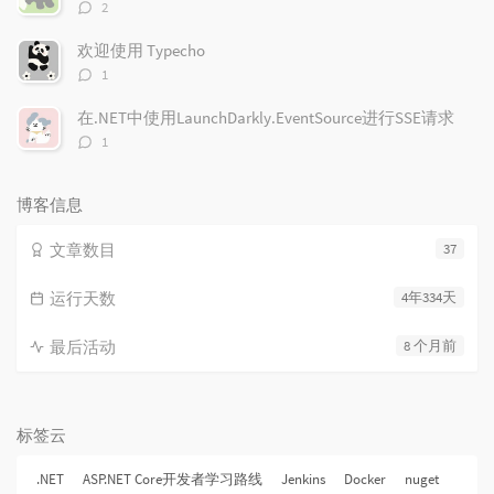
评
2
论
数：
欢迎使用 Typecho
评
1
论
数：
在.NET中使用LaunchDarkly.EventSource进行SSE请求
评
1
论
数：
博客信息
文章数目
37
运行天数
4年334天
最后活动
8 个月前
标签云
.NET
ASP.NET Core开发者学习路线
Jenkins
Docker
nuget