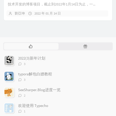
技术开发的博客项目，截止到2022年1月14日为止，一...
劉亞坤
2022 年 01 月 14 日
热
随
门
机
文
文
2022(3)新年计划
章
章
评
3
论
数：
typora解包白嫖教程
评
3
论
数：
SeeSharper.Blog进度一览
评
2
论
数：
欢迎使用 Typecho
评
1
论