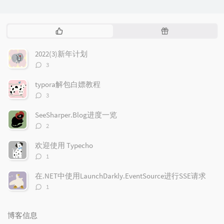
热
随
门
机
文
文
2022(3)新年计划
章
章
评
3
论
数：
typora解包白嫖教程
评
3
论
数：
SeeSharper.Blog进度一览
评
2
论
数：
欢迎使用 Typecho
评
1
论
数：
在.NET中使用LaunchDarkly.EventSource进行SSE请求
评
1
论
数：
博客信息