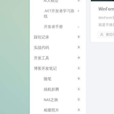
AI大模型
.NET开发者学习路
线
WinF
就是不推
开发者手册
劉亞
踩坑记录
5
实战代码
9
开发工具
4
博客开发笔记
1
随笔
6
搞机折腾
1
NAS之旅
2
相册照片
3