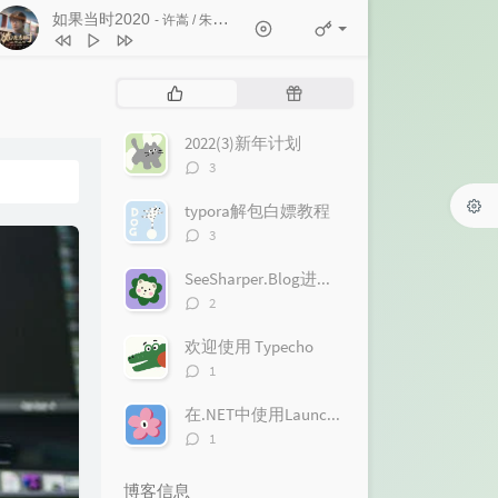
如果当时2020
- 许嵩 / 朱婷婷
1
白马非马
许嵩
2
如果当时2020
许嵩 / 朱婷婷
热
随
3
惊鸿一面
许嵩 / 黄龄
门
机
文
文
2022(3)新年计划
4
心痛2009
欢子
章
章
评
3
5
十一年
邱永传
论
数：
typora解包白嫖教程
6
得到你的人却得不到你的心
欢子
评
3
7
和平分手
徐良 / Britneylee小暖
论
数：
SeeSharper.Blog进度一览
8
不好听
徐良
评
2
9
红装
徐良 / 阿悄
论
数：
欢迎使用 Typecho
10
客官不可以
徐良 / 小凌
评
1
论
数：
在.NET中使用LaunchDarkly.EventSource进行SSE请求
评
1
论
数：
博客信息