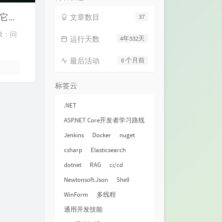
WinForm经典问题：线程间操作无效: 从不是创建控件的线程访问它（包括富文本组件使用）
文章数目
37
款：问
运行天数
4年332天
最后活动
8 个月前
标签云
.NET
ASP.NET Core开发者学习路线
Jenkins
Docker
nuget
csharp
Elasticsearch
dotnet
RAG
ci/cd
Newtonsoft.Json
Shell
WinForm
多线程
通用开发技能