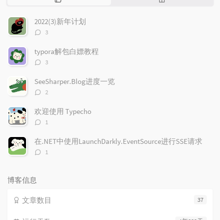
门
机
文
文
2022(3)新年计划
章
章
评
3
论
数：
typora解包白嫖教程
评
3
论
数：
SeeSharper.Blog进度一览
评
2
论
数：
欢迎使用 Typecho
评
1
论
数：
在.NET中使用LaunchDarkly.EventSource进行SSE请求
评
1
论
数：
博客信息
文章数目
37