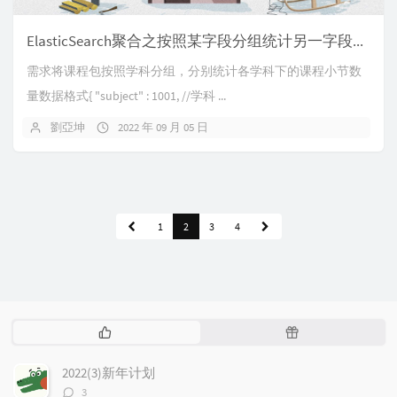
ElasticSearch聚合之按照某字段分组统计另一字段总和
需求将课程包按照学科分组，分别统计各学科下的课程小节数
量数据格式{ "subject" : 1001, //学科 ...
劉亞坤
2022 年 09 月 05 日
1
2
3
4
热
随
门
机
文
文
2022(3)新年计划
章
章
评
3