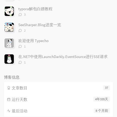
论
数：
typora解包白嫖教程
评
3
论
数：
SeeSharper.Blog进度一览
评
2
论
数：
欢迎使用 Typecho
评
1
论
数：
在.NET中使用LaunchDarkly.EventSource进行SSE请求
评
1
论
数：
博客信息
文章数目
37
运行天数
4年335天
最后活动
8 个月前